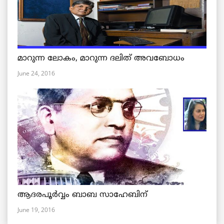
മാറുന്ന ലോകം, മാറുന്ന ദലിത് അവബോധം
June 24, 2016
ആദരപൂര്‍വ്വം ബാബ സാഹേബിന്
June 19, 2016