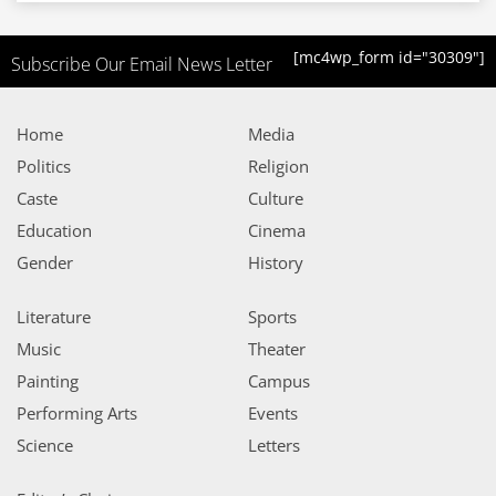
[mc4wp_form id="30309"]
Subscribe Our Email News Letter
Home
Media
Politics
Religion
Caste
Culture
Education
Cinema
Gender
History
Literature
Sports
Music
Theater
Painting
Campus
Performing Arts
Events
Science
Letters