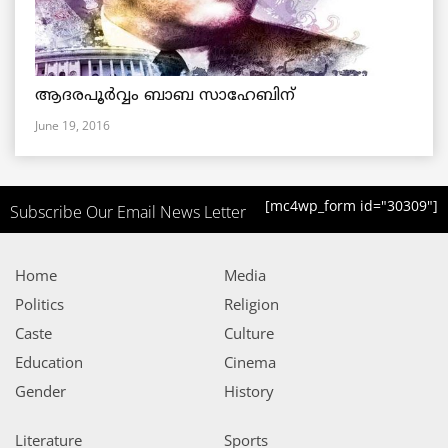
ആദരപൂര്‍വ്വം ബാബ സാഹേബിന്
June 19, 2016
[mc4wp_form id="30309"]
Subscribe Our Email News Letter
Home
Media
Politics
Religion
Caste
Culture
Education
Cinema
Gender
History
Literature
Sports