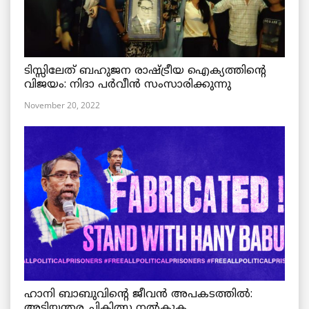
ടിസ്സിലേത് ബഹുജന രാഷ്ട്രീയ ഐക്യത്തിന്റെ
വിജയം: നിദാ പർവീൻ സംസാരിക്കുന്നു
November 20, 2022
ഹാനി ബാബുവിന്റെ ജീവൻ അപകടത്തിൽ:
അടിയന്തര ചികിത്സ നൽകുക