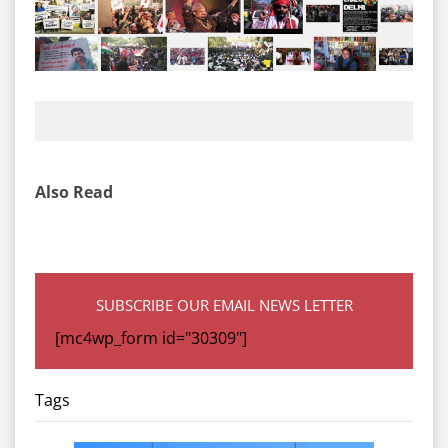
Also Read
SUBSCRIBE OUR EMAIL NEWS LETTER
[mc4wp_form id="30309"]
Tags