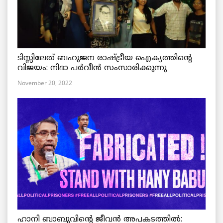
ടിസ്സിലേത് ബഹുജന രാഷ്ട്രീയ ഐക്യത്തിന്റെ
വിജയം: നിദാ പർവീൻ സംസാരിക്കുന്നു
November 20, 2022
ഹാനി ബാബുവിന്റെ ജീവൻ അപകടത്തിൽ: