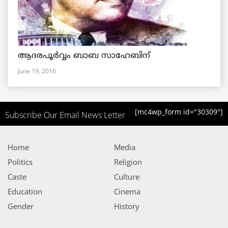
ആദരപൂര്‍വ്വം ബാബ സാഹേബിന്
June 19, 2016
[mc4wp_form id="30309"]
Subscribe Our Email News Letter
Home
Media
Politics
Religion
Caste
Culture
Education
Cinema
Gender
History