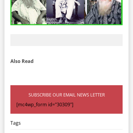
Also Read
SUBSCRIBE OUR EMAIL NEWS LETTER
[mc4wp_form id="30309"]
Tags