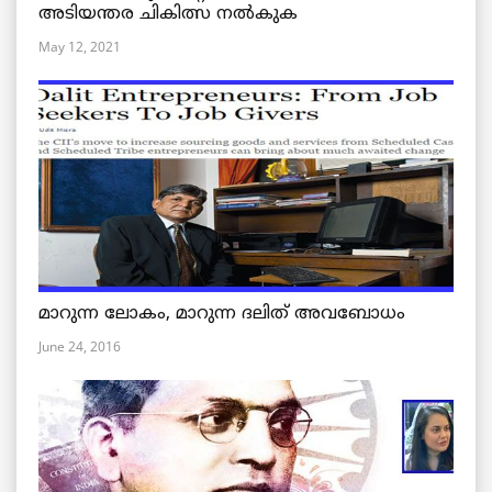
അടിയന്തര ചികിത്സ നൽകുക
May 12, 2021
മാറുന്ന ലോകം, മാറുന്ന ദലിത് അവബോധം
June 24, 2016