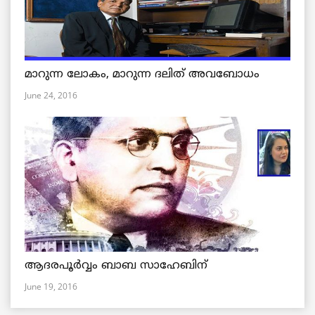
മാറുന്ന ലോകം, മാറുന്ന ദലിത് അവബോധം
June 24, 2016
ആദരപൂര്‍വ്വം ബാബ സാഹേബിന്
June 19, 2016