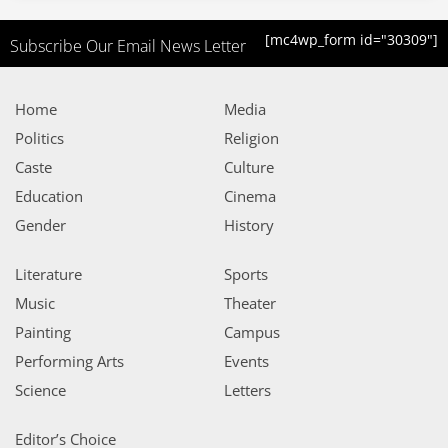
[mc4wp_form id="30309"]
Subscribe Our Email News Letter
Home
Media
Politics
Religion
Caste
Culture
Education
Cinema
Gender
History
Literature
Sports
Music
Theater
Painting
Campus
Performing Arts
Events
Science
Letters
Editor’s Choice