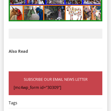
Also Read
SUBSCRIBE OUR EMAIL NEWS LETTER
[mc4wp_form id="30309"]
Tags