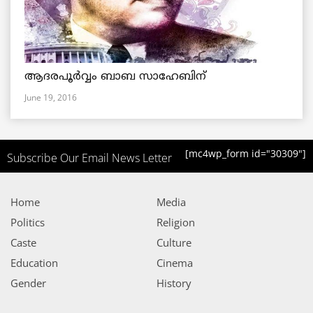
ആദരപൂര്‍വ്വം ബാബ സാഹേബിന്
June 19, 2016
[mc4wp_form id="30309"]
Subscribe Our Email News Letter
Home
Media
Politics
Religion
Caste
Culture
Education
Cinema
Gender
History