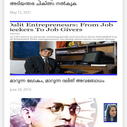
അടിയന്തര ചികിത്സ നൽകുക
May 12, 2021
മാറുന്ന ലോകം, മാറുന്ന ദലിത് അവബോധം
June 24, 2016