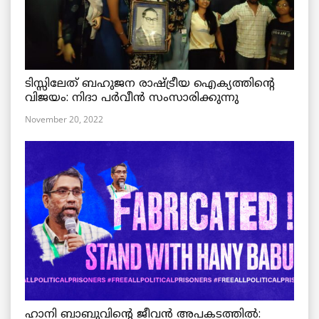
ടിസ്സിലേത് ബഹുജന രാഷ്ട്രീയ ഐക്യത്തിന്റെ
വിജയം: നിദാ പർവീൻ സംസാരിക്കുന്നു
November 20, 2022
ഹാനി ബാബുവിന്റെ ജീവൻ അപകടത്തിൽ: