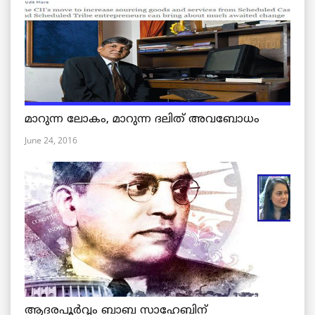
മാറുന്ന ലോകം, മാറുന്ന ദലിത് അവബോധം
June 24, 2016
ആദരപൂര്‍വ്വം ബാബ സാഹേബിന്