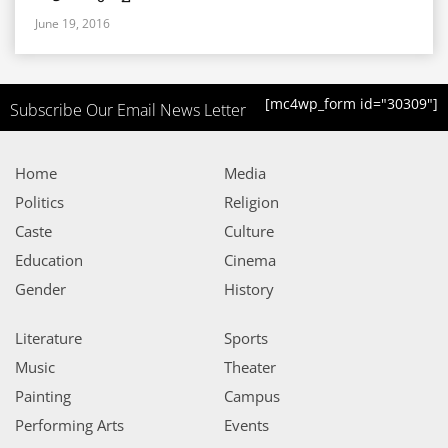
June 19, 2016
[mc4wp_form id="30309"]
Subscribe Our Email News Letter
Home
Media
Politics
Religion
Caste
Culture
Education
Cinema
Gender
History
Literature
Sports
Music
Theater
Painting
Campus
Performing Arts
Events