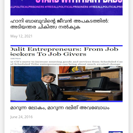
ഹാനി ബാബുവിന്റെ ജീവൻ അപകടത്തിൽ:
അടിയന്തര ചികിത്സ നൽകുക
May 12, 2021
മാറുന്ന ലോകം, മാറുന്ന ദലിത് അവബോധം
June 24, 2016