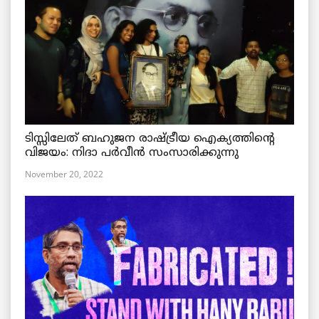
ടിസ്സിലേത് ബഹുജന രാഷ്ട്രീയ ഐക്യത്തിന്റെ
വിജയം: നിദാ പർവീൻ സംസാരിക്കുന്നു
November 20, 2022