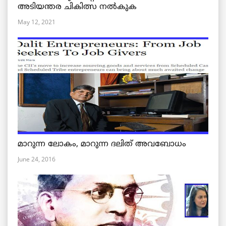
അടിയന്തര ചികിത്സ നൽകുക
May 12, 2021
മാറുന്ന ലോകം, മാറുന്ന ദലിത് അവബോധം
June 24, 2016