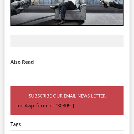
Also Read
SUBSCRIBE OUR EMAIL NEWS LETTER
[mc4wp_form id="30309"]
Tags