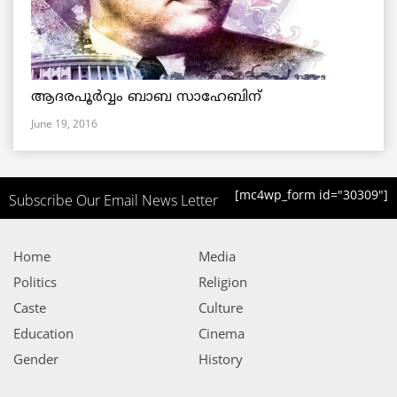
ആദരപൂര്‍വ്വം ബാബ സാഹേബിന്
June 19, 2016
[mc4wp_form id="30309"]
Subscribe Our Email News Letter
Home
Media
Politics
Religion
Caste
Culture
Education
Cinema
Gender
History