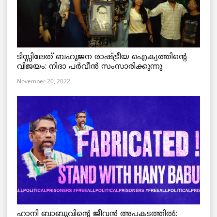
ടിസ്സിലേത് ബഹുജന രാഷ്ട്രീയ ഐക്യത്തിന്റെ
വിജയം: നിദാ പർവീൻ സംസാരിക്കുന്നു
November 20, 2022
ഹാനി ബാബുവിന്റെ ജീവൻ അപകടത്തിൽ: