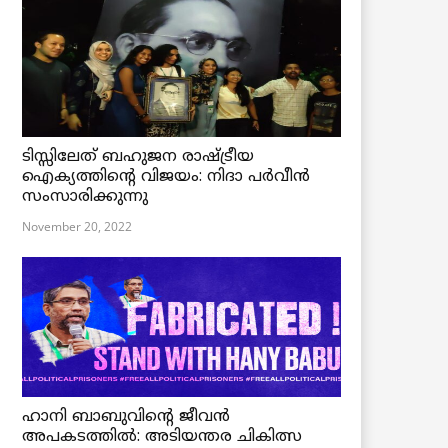
ടിസ്സിലേത് ബഹുജന രാഷ്ട്രീയ
ഐക്യത്തിന്റെ വിജയം: നിദാ പർവീൻ
സംസാരിക്കുന്നു
November 20, 2022
ഹാനി ബാബുവിന്റെ ജീവൻ
അപകടത്തിൽ: അടിയന്തര ചികിത്സ