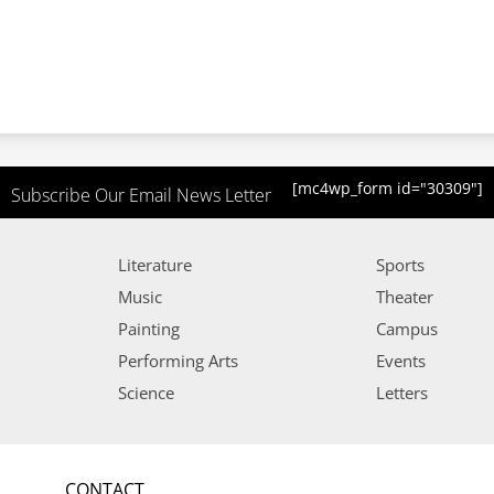
[mc4wp_form id="30309"]
Subscribe Our Email News Letter
Literature
Sports
Music
Theater
Painting
Campus
Performing Arts
Events
Science
Letters
CONTACT