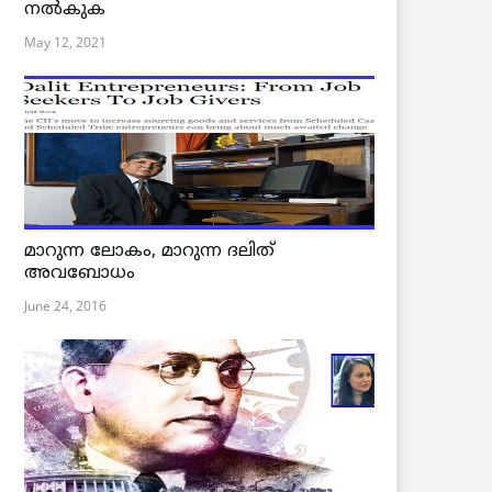
നൽകുക
May 12, 2021
മാറുന്ന ലോകം, മാറുന്ന ദലിത്
അവബോധം
June 24, 2016