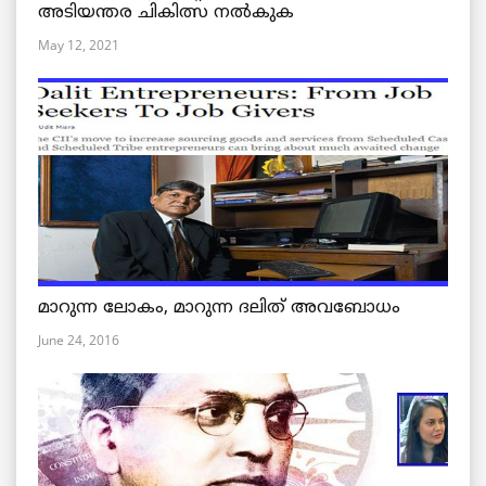
അടിയന്തര ചികിത്സ നൽകുക
May 12, 2021
മാറുന്ന ലോകം, മാറുന്ന ദലിത് അവബോധം
June 24, 2016