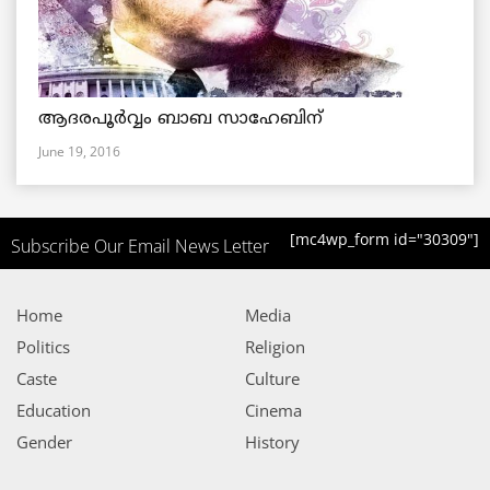
ആദരപൂര്‍വ്വം ബാബ സാഹേബിന്
June 19, 2016
[mc4wp_form id="30309"]
Subscribe Our Email News Letter
Home
Media
Politics
Religion
Caste
Culture
Education
Cinema
Gender
History