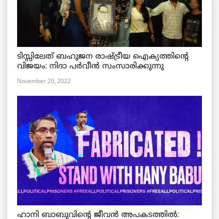
ടിസ്സിലേത് ബഹുജന രാഷ്ട്രീയ ഐക്യത്തിന്റെ
വിജയം: നിദാ പർവീൻ സംസാരിക്കുന്നു
November 20, 2022
ഹാനി ബാബുവിന്റെ ജീവൻ അപകടത്തിൽ: