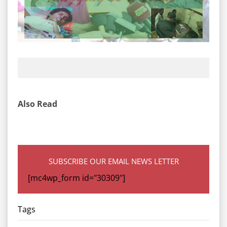
Also Read
SUBSCRIBE OUR EMAIL NEWS LETTER
[mc4wp_form id="30309"]
Tags