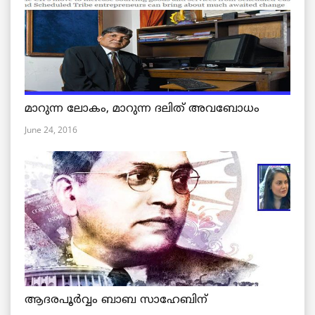
മാറുന്ന ലോകം, മാറുന്ന ദലിത് അവബോധം
June 24, 2016
ആദരപൂര്‍വ്വം ബാബ സാഹേബിന്