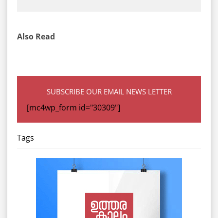
Also Read
SUBSCRIBE OUR EMAIL NEWS LETTER
[mc4wp_form id="30309"]
Tags