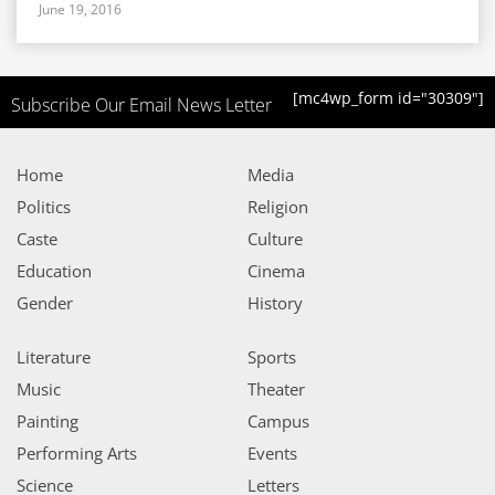
June 19, 2016
[mc4wp_form id="30309"]
Subscribe Our Email News Letter
Home
Media
Politics
Religion
Caste
Culture
Education
Cinema
Gender
History
Literature
Sports
Music
Theater
Painting
Campus
Performing Arts
Events
Science
Letters