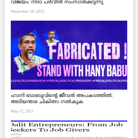
വിജയം: നിദാ പർവീൻ സംസാരിക്കുന്നു
November 20, 2022
ഹാനി ബാബുവിന്റെ ജീവൻ അപകടത്തിൽ:
അടിയന്തര ചികിത്സ നൽകുക
May 12, 2021