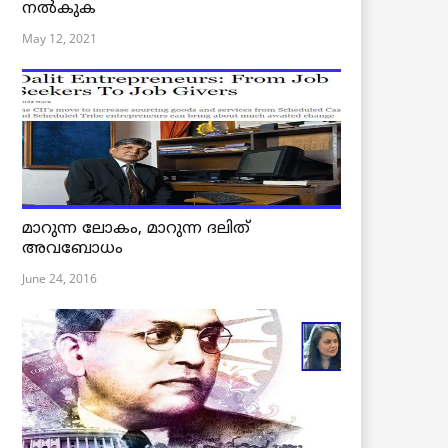
നൽകുക
May 12, 2021
മാറുന്ന ലോകം, മാറുന്ന ദലിത്
അവബോധം
June 24, 2016