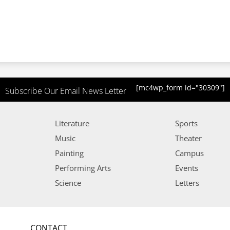
[mc4wp_form id="30309"]
Subscribe Our Email News Letter
Literature
Sports
Music
Theater
Painting
Campus
Performing Arts
Events
Science
Letters
CONTACT