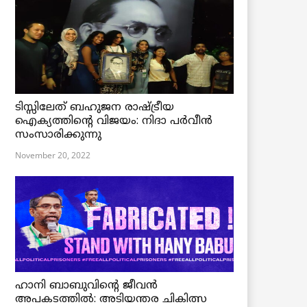
ടിസ്സിലേത് ബഹുജന രാഷ്ട്രീയ
ഐക്യത്തിന്റെ വിജയം: നിദാ പർവീൻ
സംസാരിക്കുന്നു
November 20, 2022
ഹാനി ബാബുവിന്റെ ജീവൻ
അപകടത്തിൽ: അടിയന്തര ചികിത്സ