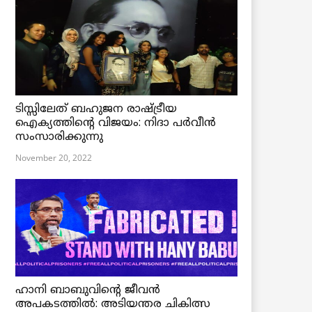
ടിസ്സിലേത് ബഹുജന രാഷ്ട്രീയ
ഐക്യത്തിന്റെ വിജയം: നിദാ പർവീൻ
സംസാരിക്കുന്നു
November 20, 2022
ഹാനി ബാബുവിന്റെ ജീവൻ
അപകടത്തിൽ: അടിയന്തര ചികിത്സ