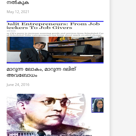
നൽകുക
May 12, 2021
മാറുന്ന ലോകം, മാറുന്ന ദലിത്
അവബോധം
June 24, 2016