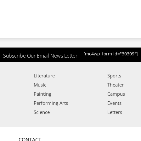
[mc4wp_form id="30309"]
Subscribe Our Email News Letter
Literature
Sports
Music
Theater
Painting
Campus
Performing Arts
Events
Science
Letters
CONTACT