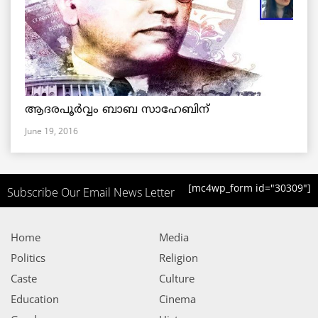
ആദരപൂര്‍വ്വം ബാബ സാഹേബിന്
June 19, 2016
[mc4wp_form id="30309"]
Subscribe Our Email News Letter
Home
Media
Politics
Religion
Caste
Culture
Education
Cinema