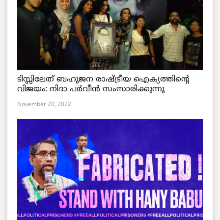
ടിസ്സിലേത് ബഹുജന രാഷ്ട്രീയ ഐക്യത്തിന്റെ
വിജയം: നിദാ പർവീൻ സംസാരിക്കുന്നു
November 20, 2022