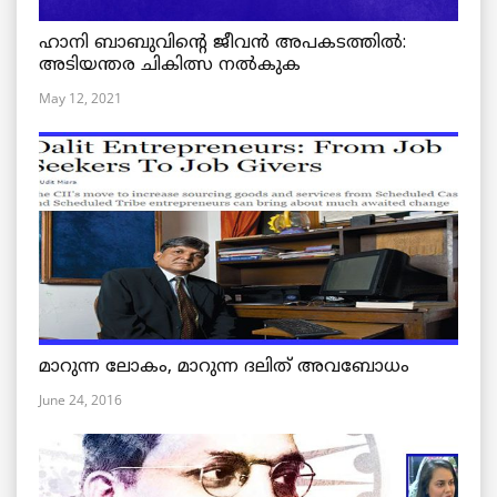
ഹാനി ബാബുവിന്റെ ജീവൻ അപകടത്തിൽ:
അടിയന്തര ചികിത്സ നൽകുക
May 12, 2021
മാറുന്ന ലോകം, മാറുന്ന ദലിത് അവബോധം
June 24, 2016