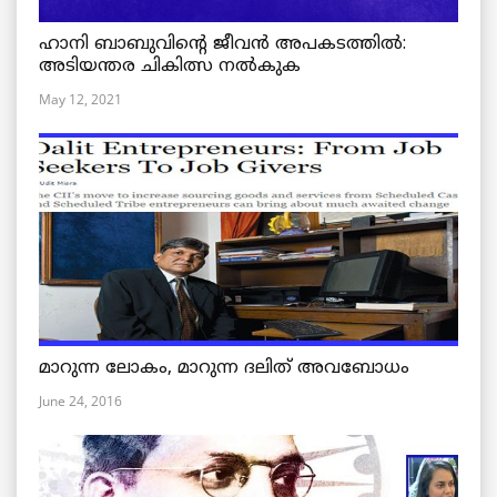
ഹാനി ബാബുവിന്റെ ജീവൻ അപകടത്തിൽ:
അടിയന്തര ചികിത്സ നൽകുക
May 12, 2021
മാറുന്ന ലോകം, മാറുന്ന ദലിത് അവബോധം
June 24, 2016