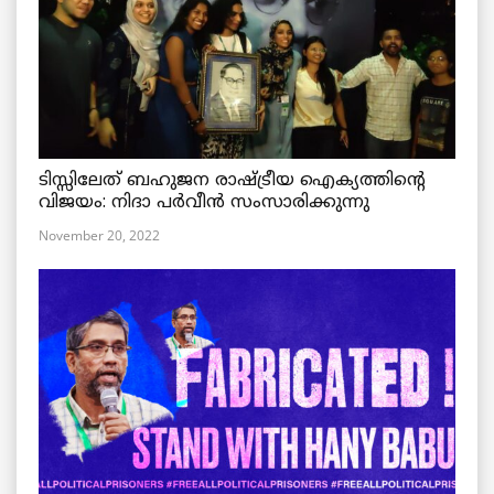
ടിസ്സിലേത് ബഹുജന രാഷ്ട്രീയ ഐക്യത്തിന്റെ
വിജയം: നിദാ പർവീൻ സംസാരിക്കുന്നു
November 20, 2022