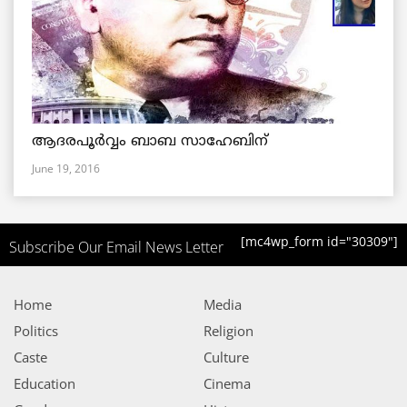
ആദരപൂര്‍വ്വം ബാബ സാഹേബിന്
June 19, 2016
[mc4wp_form id="30309"]
Subscribe Our Email News Letter
Home
Media
Politics
Religion
Caste
Culture
Education
Cinema