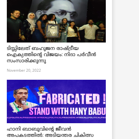
ടിസ്സിലേത് ബഹുജന രാഷ്ട്രീയ
ഐക്യത്തിന്റെ വിജയം: നിദാ പർവീൻ
സംസാരിക്കുന്നു
November 20, 2022
ഹാനി ബാബുവിന്റെ ജീവൻ
അപകടത്തിൽ: അടിയന്തര ചികിത്സ