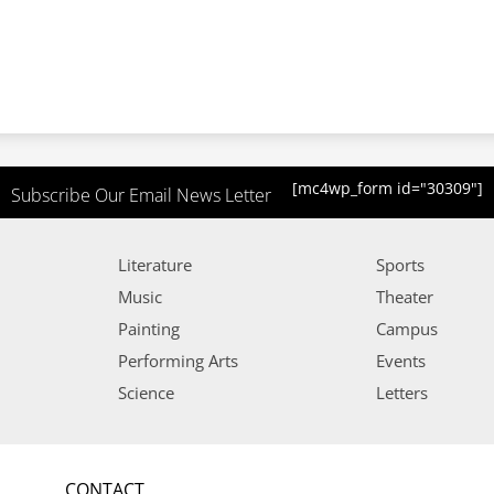
[mc4wp_form id="30309"]
Subscribe Our Email News Letter
Literature
Sports
Music
Theater
Painting
Campus
Performing Arts
Events
Science
Letters
CONTACT