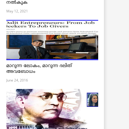
നൽകുക
May 12, 2021
മാറുന്ന ലോകം, മാറുന്ന ദലിത്
അവബോധം
June 24, 2016