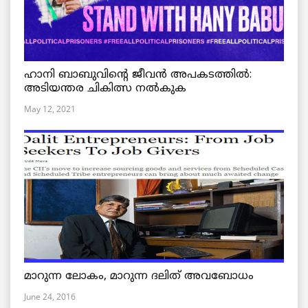
ഹാനി ബാബുവിന്റെ ജീവൻ അപകടത്തിൽ:
അടിയന്തര ചികിത്സ നൽകുക
May 12, 2021
മാറുന്ന ലോകം, മാറുന്ന ദലിത് അവബോധം
June 24, 2016