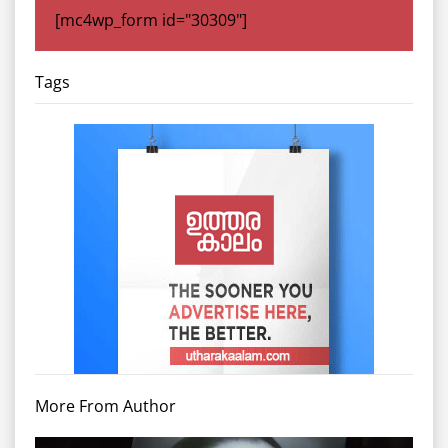
[mc4wp_form id="30309"]
Tags
More From Author