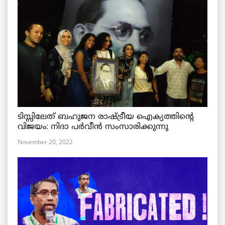
ടിസ്സിലേത് ബഹുജന രാഷ്ട്രീയ ഐക്യത്തിന്റെ
വിജയം: നിദാ പർവീൻ സംസാരിക്കുന്നു
November 20, 2022