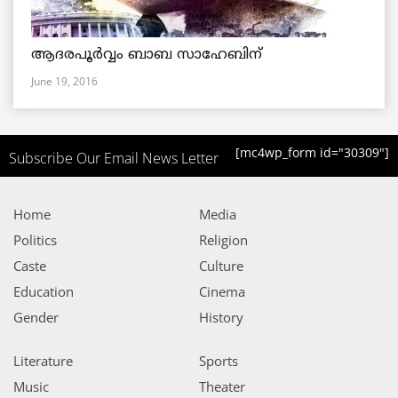
ആദരപൂര്‍വ്വം ബാബ സാഹേബിന്
June 19, 2016
[mc4wp_form id="30309"]
Subscribe Our Email News Letter
Home
Media
Politics
Religion
Caste
Culture
Education
Cinema
Gender
History
Literature
Sports
Music
Theater