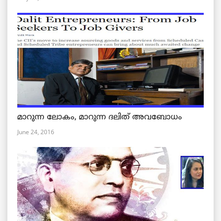
മാറുന്ന ലോകം, മാറുന്ന ദലിത് അവബോധം
June 24, 2016