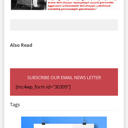
Also Read
SUBSCRIBE OUR EMAIL NEWS LETTER
[mc4wp_form id="30309"]
Tags