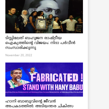
ടിസ്സിലേത് ബഹുജന രാഷ്ട്രീയ
ഐക്യത്തിന്റെ വിജയം: നിദാ പർവീൻ
സംസാരിക്കുന്നു
November 20, 2022
ഹാനി ബാബുവിന്റെ ജീവൻ
അപകടത്തിൽ: അടിയന്തര ചികിത്സ