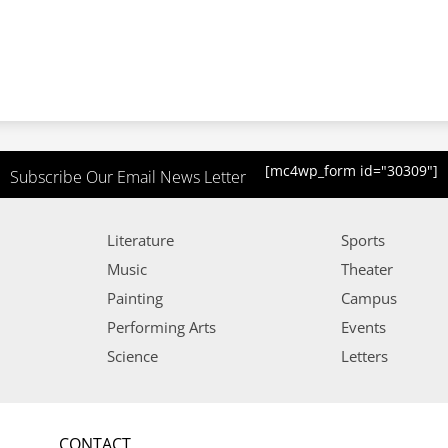
[mc4wp_form id="30309"]
Subscribe Our Email News Letter
Literature
Sports
Music
Theater
Painting
Campus
Performing Arts
Events
Science
Letters
CONTACT