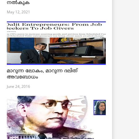
നൽകുക
May 12, 2021
മാറുന്ന ലോകം, മാറുന്ന ദലിത്
അവബോധം
June 24, 2016