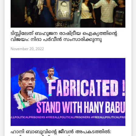
ടിസ്സിലേത് ബഹുജന രാഷ്ട്രീയ ഐക്യത്തിന്റെ
വിജയം: നിദാ പർവീൻ സംസാരിക്കുന്നു
November 20, 2022
ഹാനി ബാബുവിന്റെ ജീവൻ അപകടത്തിൽ: