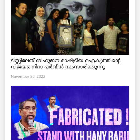
ടിസ്സിലേത് ബഹുജന രാഷ്ട്രീയ ഐക്യത്തിന്റെ
വിജയം: നിദാ പർവീൻ സംസാരിക്കുന്നു
November 20, 2022