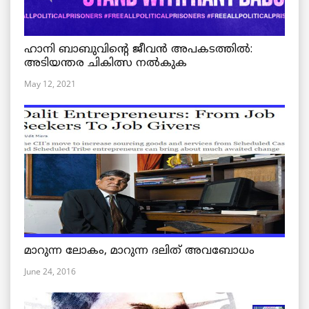
ഹാനി ബാബുവിന്റെ ജീവൻ അപകടത്തിൽ:
അടിയന്തര ചികിത്സ നൽകുക
May 12, 2021
മാറുന്ന ലോകം, മാറുന്ന ദലിത് അവബോധം
June 24, 2016