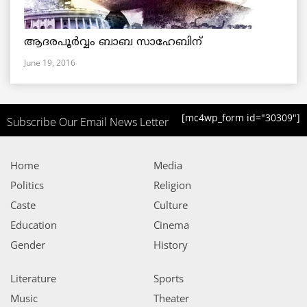
ആദരപൂര്‍വ്വം ബാബ സാഹേബിന്
June 19, 2016
[mc4wp_form id="30309"]
Subscribe Our Email News Letter
Home
Media
Politics
Religion
Caste
Culture
Education
Cinema
Gender
History
Literature
Sports
Music
Theater