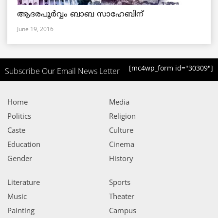
ആദരപൂര്‍വ്വം ബാബ സാഹേബിന്
June 19, 2016
[mc4wp_form id="30309"]
Subscribe Our Email News Letter
Home
Media
Politics
Religion
Caste
Culture
Education
Cinema
Gender
History
Literature
Sports
Music
Theater
Painting
Campus