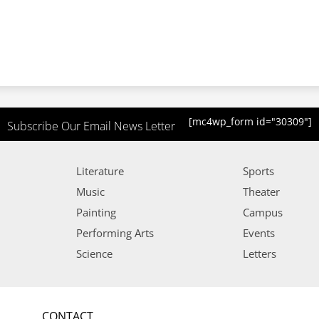
[mc4wp_form id="30309"]
Subscribe Our Email News Letter
Literature
Sports
Music
Theater
Painting
Campus
Performing Arts
Events
Science
Letters
CONTACT