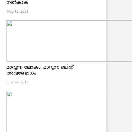
നൽകുക
May 12, 2021
മാറുന്ന ലോകം, മാറുന്ന ദലിത്
അവബോധം
June 24, 2016