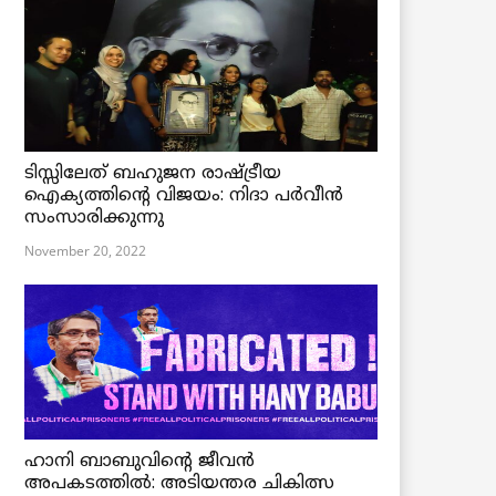
ടിസ്സിലേത് ബഹുജന രാഷ്ട്രീയ
ഐക്യത്തിന്റെ വിജയം: നിദാ പർവീൻ
സംസാരിക്കുന്നു
November 20, 2022
ഹാനി ബാബുവിന്റെ ജീവൻ
അപകടത്തിൽ: അടിയന്തര ചികിത്സ