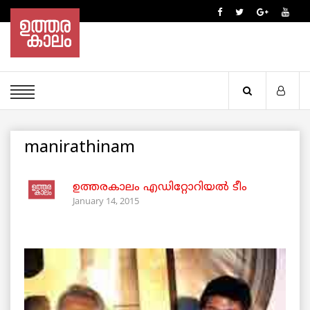
manirathinam
ഉത്തരകാലം എഡിറ്റോറിയല്‍ ടീം
January 14, 2015