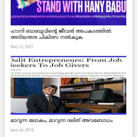
ഹാനി ബാബുവിന്റെ ജീവൻ അപകടത്തിൽ:
അടിയന്തര ചികിത്സ നൽകുക
May 12, 2021
മാറുന്ന ലോകം, മാറുന്ന ദലിത് അവബോധം
June 24, 2016