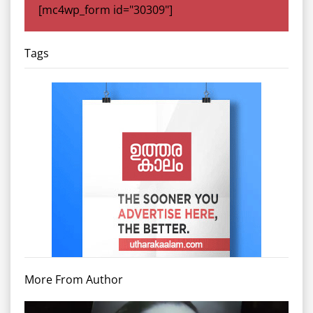
[mc4wp_form id="30309"]
Tags
More From Author