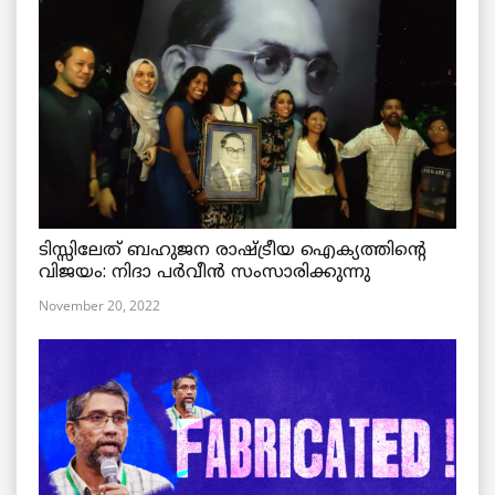
ടിസ്സിലേത് ബഹുജന രാഷ്ട്രീയ ഐക്യത്തിന്റെ
വിജയം: നിദാ പർവീൻ സംസാരിക്കുന്നു
November 20, 2022