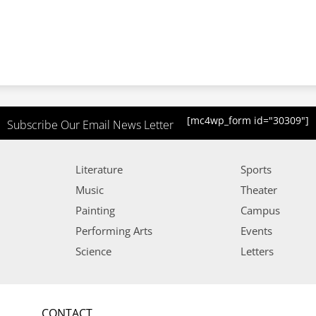
[mc4wp_form id="30309"]
Subscribe Our Email News Letter
Literature
Sports
Music
Theater
Painting
Campus
Performing Arts
Events
Science
Letters
CONTACT