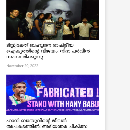
ടിസ്സിലേത് ബഹുജന രാഷ്ട്രീയ
ഐക്യത്തിന്റെ വിജയം: നിദാ പർവീൻ
സംസാരിക്കുന്നു
November 20, 2022
ഹാനി ബാബുവിന്റെ ജീവൻ
അപകടത്തിൽ: അടിയന്തര ചികിത്സ