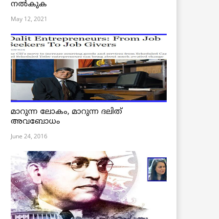
നൽകുക
May 12, 2021
മാറുന്ന ലോകം, മാറുന്ന ദലിത്
അവബോധം
June 24, 2016