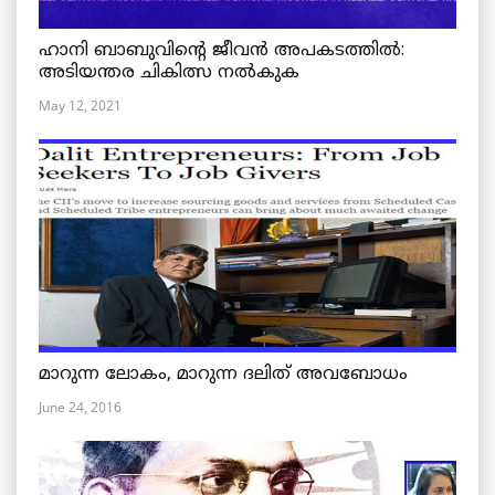
ഹാനി ബാബുവിന്റെ ജീവൻ അപകടത്തിൽ:
അടിയന്തര ചികിത്സ നൽകുക
May 12, 2021
മാറുന്ന ലോകം, മാറുന്ന ദലിത് അവബോധം
June 24, 2016