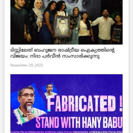
ടിസ്സിലേത് ബഹുജന രാഷ്ട്രീയ ഐക്യത്തിന്റെ
വിജയം: നിദാ പർവീൻ സംസാരിക്കുന്നു
November 20, 2022