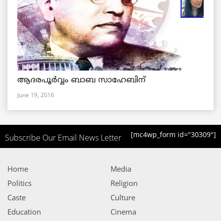
ആദരപൂര്‍വ്വം ബാബ സാഹേബിന്
June 19, 2016
[mc4wp_form id="30309"]
Subscribe Our Email News Letter
Home
Media
Politics
Religion
Caste
Culture
Education
Cinema