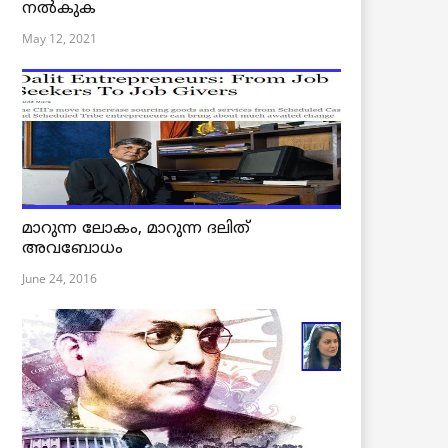
നൽകുക
May 12, 2021
മാറുന്ന ലോകം, മാറുന്ന ദലിത്
അവബോധം
June 24, 2016