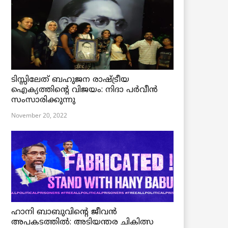
ടിസ്സിലേത് ബഹുജന രാഷ്ട്രീയ
ഐക്യത്തിന്റെ വിജയം: നിദാ പർവീൻ
സംസാരിക്കുന്നു
November 20, 2022
ഹാനി ബാബുവിന്റെ ജീവൻ
അപകടത്തിൽ: അടിയന്തര ചികിത്സ