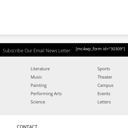
[mc4wp_form id="30309"]
Subscribe Our Email News Letter
Literature
Sports
Music
Theater
Painting
Campus
Performing Arts
Events
Science
Letters
CONTACT