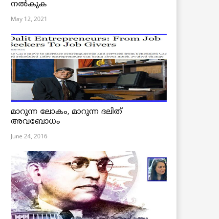
നൽകുക
May 12, 2021
മാറുന്ന ലോകം, മാറുന്ന ദലിത്
അവബോധം
June 24, 2016