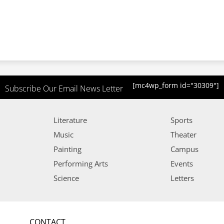
[mc4wp_form id="30309"]
Subscribe Our Email News Letter
Literature
Sports
Music
Theater
Painting
Campus
Performing Arts
Events
Science
Letters
CONTACT