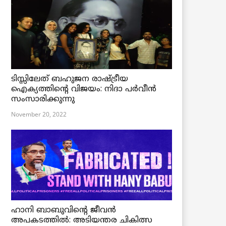
ടിസ്സിലേത് ബഹുജന രാഷ്ട്രീയ
ഐക്യത്തിന്റെ വിജയം: നിദാ പർവീൻ
സംസാരിക്കുന്നു
November 20, 2022
ഹാനി ബാബുവിന്റെ ജീവൻ
അപകടത്തിൽ: അടിയന്തര ചികിത്സ