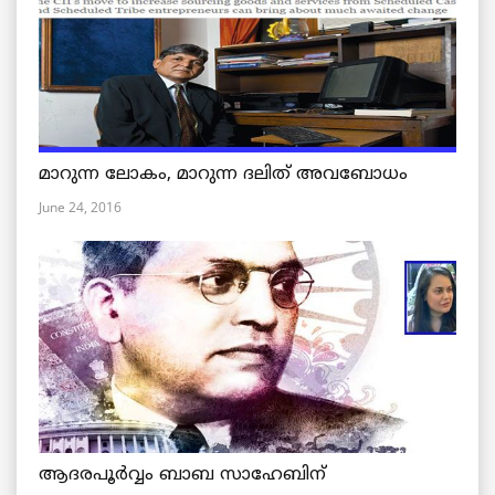
മാറുന്ന ലോകം, മാറുന്ന ദലിത് അവബോധം
June 24, 2016
ആദരപൂര്‍വ്വം ബാബ സാഹേബിന്