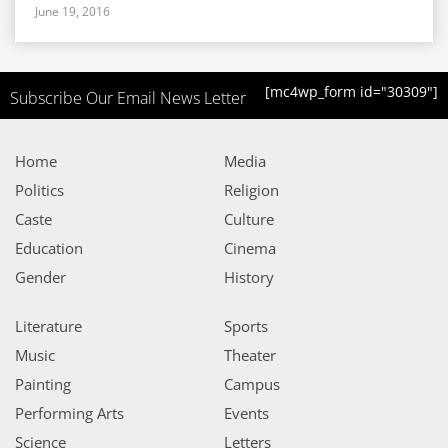
June 19, 2016
[mc4wp_form id="30309"]
Subscribe Our Email News Letter
Home
Media
Politics
Religion
Caste
Culture
Education
Cinema
Gender
History
Literature
Sports
Music
Theater
Painting
Campus
Performing Arts
Events
Science
Letters