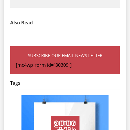
Also Read
SUBSCRIBE OUR EMAIL NEWS LETTER
[mc4wp_form id="30309"]
Tags