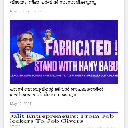
വിജയം: നിദാ പർവീൻ സംസാരിക്കുന്നു
November 20, 2022
ഹാനി ബാബുവിന്റെ ജീവൻ അപകടത്തിൽ:
അടിയന്തര ചികിത്സ നൽകുക
May 12, 2021