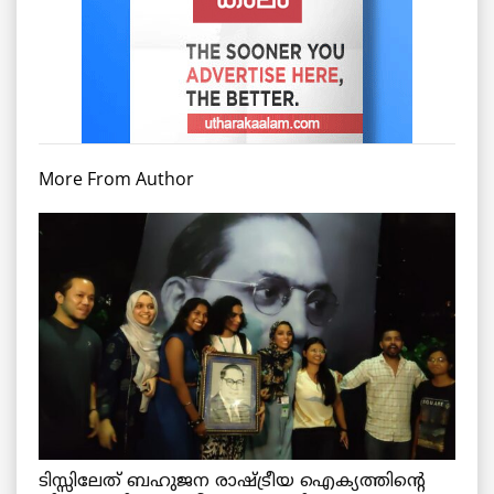
More From Author
ടിസ്സിലേത് ബഹുജന രാഷ്ട്രീയ ഐക്യത്തിന്റെ