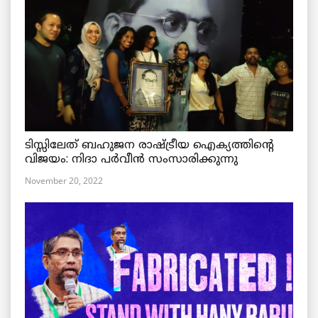
ടിസ്സിലേത് ബഹുജന രാഷ്ട്രീയ ഐക്യത്തിന്റെ
വിജയം: നിദാ പർവീൻ സംസാരിക്കുന്നു
November 20, 2022