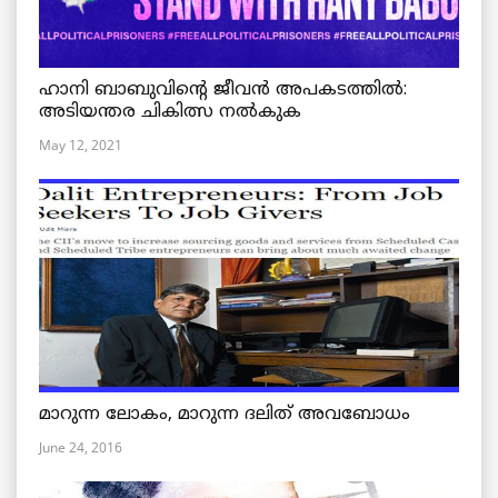
ഹാനി ബാബുവിന്റെ ജീവൻ അപകടത്തിൽ:
അടിയന്തര ചികിത്സ നൽകുക
May 12, 2021
മാറുന്ന ലോകം, മാറുന്ന ദലിത് അവബോധം
June 24, 2016