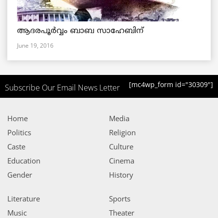
ആദരപൂര്‍വ്വം ബാബ സാഹേബിന്
June 19, 2016
[mc4wp_form id="30309"]
Subscribe Our Email News Letter
Home
Media
Politics
Religion
Caste
Culture
Education
Cinema
Gender
History
Literature
Sports
Music
Theater