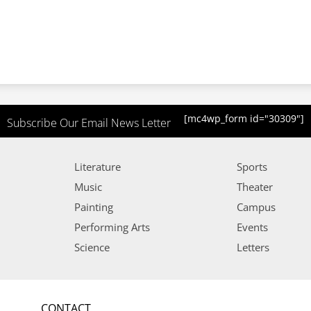
[mc4wp_form id="30309"]
Subscribe Our Email News Letter
Literature
Sports
Music
Theater
Painting
Campus
Performing Arts
Events
Science
Letters
CONTACT