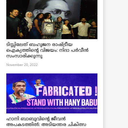
ടിസ്സിലേത് ബഹുജന രാഷ്ട്രീയ
ഐക്യത്തിന്റെ വിജയം: നിദാ പർവീൻ
സംസാരിക്കുന്നു
November 20, 2022
ഹാനി ബാബുവിന്റെ ജീവൻ
അപകടത്തിൽ: അടിയന്തര ചികിത്സ