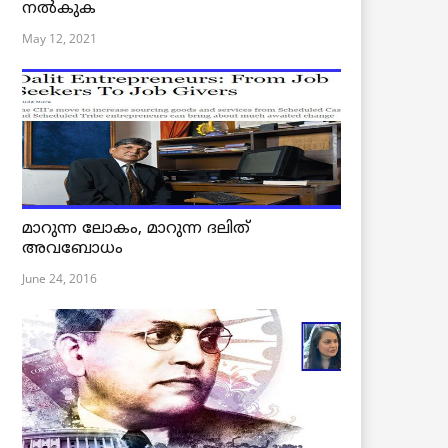
നൽകുക
May 12, 2021
മാറുന്ന ലോകം, മാറുന്ന ദലിത്
അവബോധം
June 24, 2016