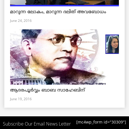
മാറുന്ന ലോകം, മാറുന്ന ദലിത് അവബോധം
June 24, 2016
ആദരപൂര്‍വ്വം ബാബ സാഹേബിന്
June 19, 2016
[mc4wp_form id="30309"]
Subscribe Our Email News Letter