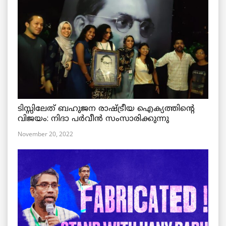
ടിസ്സിലേത് ബഹുജന രാഷ്ട്രീയ ഐക്യത്തിന്റെ
വിജയം: നിദാ പർവീൻ സംസാരിക്കുന്നു
November 20, 2022