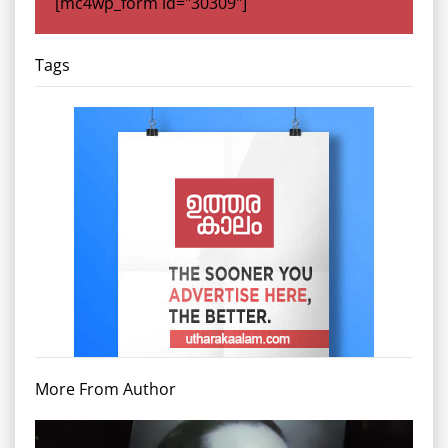
[mc4wp_form id="30309"]
Tags
More From Author