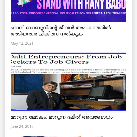
ഹാനി ബാബുവിന്റെ ജീവൻ അപകടത്തിൽ:
അടിയന്തര ചികിത്സ നൽകുക
May 12, 2021
മാറുന്ന ലോകം, മാറുന്ന ദലിത് അവബോധം
June 24, 2016