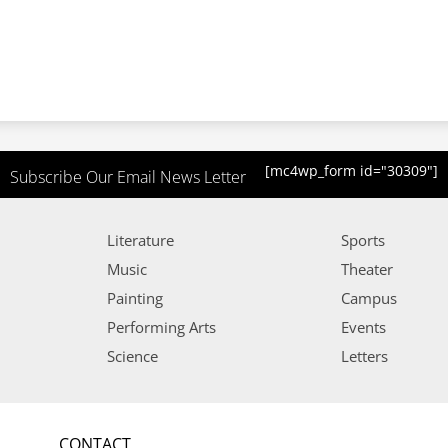
[mc4wp_form id="30309"]
Subscribe Our Email News Letter
Literature
Sports
Music
Theater
Painting
Campus
Performing Arts
Events
Science
Letters
CONTACT