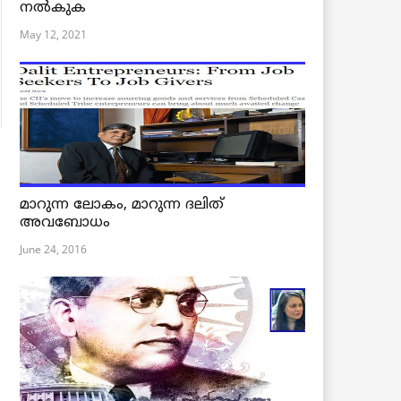
നൽകുക
May 12, 2021
മാറുന്ന ലോകം, മാറുന്ന ദലിത്
അവബോധം
June 24, 2016