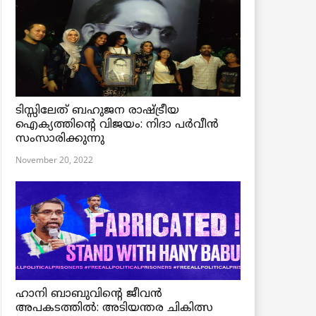
ടിസ്സിലേത് ബഹുജന രാഷ്ട്രീയ
ഐക്യത്തിന്റെ വിജയം: നിദാ പർവീൻ
സംസാരിക്കുന്നു
November 20, 2022
ഹാനി ബാബുവിന്റെ ജീവൻ
അപകടത്തിൽ: അടിയന്തര ചികിത്സ