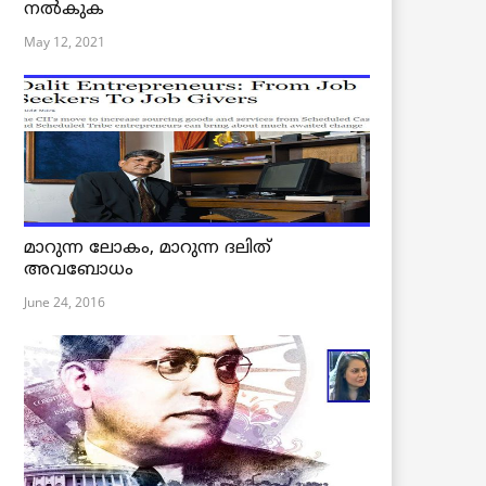
നൽകുക
May 12, 2021
മാറുന്ന ലോകം, മാറുന്ന ദലിത്
അവബോധം
June 24, 2016