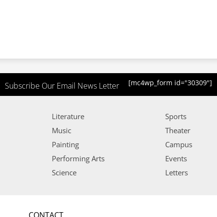
[mc4wp_form id="30309"]
Subscribe Our Email News Letter
Literature
Sports
Music
Theater
Painting
Campus
Performing Arts
Events
Science
Letters
CONTACT