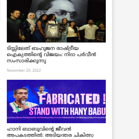
ടിസ്സിലേത് ബഹുജന രാഷ്ട്രീയ
ഐക്യത്തിന്റെ വിജയം: നിദാ പർവീൻ
സംസാരിക്കുന്നു
November 20, 2022
ഹാനി ബാബുവിന്റെ ജീവൻ
അപകടത്തിൽ: അടിയന്തര ചികിത്സ