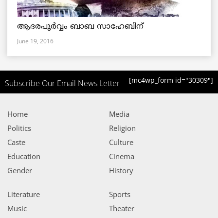
ആദരപൂര്‍വ്വം ബാബ സാഹേബിന്
June 19, 2016
[mc4wp_form id="30309"]
Subscribe Our Email News Letter
Home
Media
Politics
Religion
Caste
Culture
Education
Cinema
Gender
History
Literature
Sports
Music
Theater