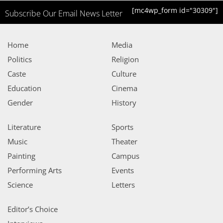
[mc4wp_form id="30309"]
Subscribe Our Email News Letter
Home
Media
Politics
Religion
Caste
Culture
Education
Cinema
Gender
History
Literature
Sports
Music
Theater
Painting
Campus
Performing Arts
Events
Science
Letters
Editor’s Choice