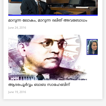
മാറുന്ന ലോകം, മാറുന്ന ദലിത് അവബോധം
June 24, 2016
ആദരപൂര്‍വ്വം ബാബ സാഹേബിന്
June 19, 2016