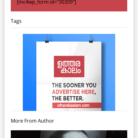
[mc4wp_form id="30309"]
Tags
More From Author