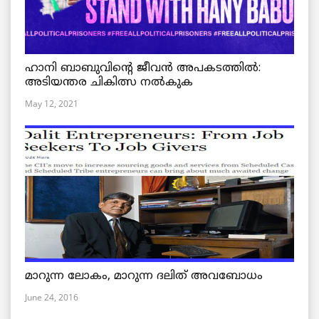
ഹാനി ബാബുവിന്റെ ജീവൻ അപകടത്തിൽ:
അടിയന്തര ചികിത്സ നൽകുക
May 12, 2021
മാറുന്ന ലോകം, മാറുന്ന ദലിത് അവബോധം
June 24, 2016