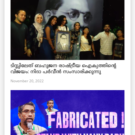
ടിസ്സിലേത് ബഹുജന രാഷ്ട്രീയ ഐക്യത്തിന്റെ
വിജയം: നിദാ പർവീൻ സംസാരിക്കുന്നു
November 20, 2022