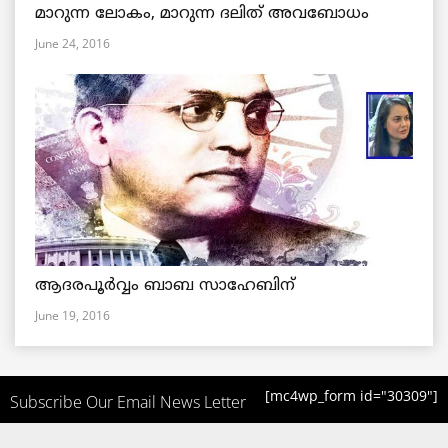
മാറുന്ന ലോകം, മാറുന്ന ദലിത് അവബോധം
June 24, 2016
ആദരപൂര്‍വ്വം ബാബ സാഹേബിന്
June 19, 2016
[mc4wp_form id="30309"]
Subscribe Our Email News Letter