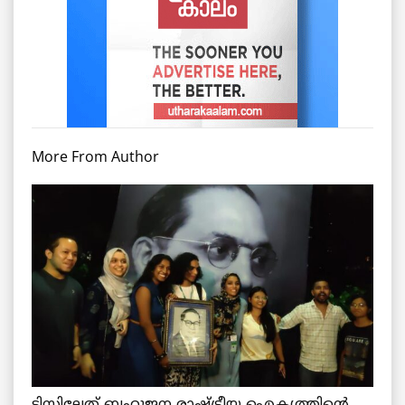
More From Author
ടിസ്സിലേത് ബഹുജന രാഷ്ട്രീയ ഐക്യത്തിന്റെ