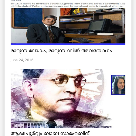
മാറുന്ന ലോകം, മാറുന്ന ദലിത് അവബോധം
June 24, 2016
ആദരപൂര്‍വ്വം ബാബ സാഹേബിന്