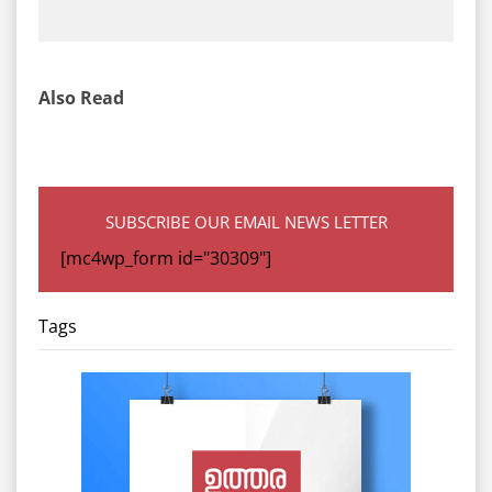
Also Read
SUBSCRIBE OUR EMAIL NEWS LETTER
[mc4wp_form id="30309"]
Tags