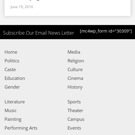
June 19, 2016
[mc4wp_form id="30309"]
Subscribe Our Email News Letter
Home
Media
Politics
Religion
Caste
Culture
Education
Cinema
Gender
History
Literature
Sports
Music
Theater
Painting
Campus
Performing Arts
Events