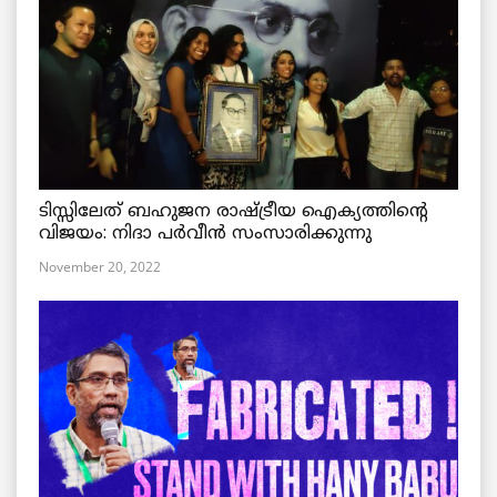
ടിസ്സിലേത് ബഹുജന രാഷ്ട്രീയ ഐക്യത്തിന്റെ
വിജയം: നിദാ പർവീൻ സംസാരിക്കുന്നു
November 20, 2022