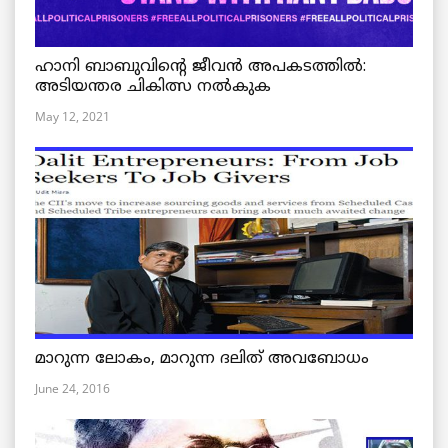
ഹാനി ബാബുവിന്റെ ജീവൻ അപകടത്തിൽ:
അടിയന്തര ചികിത്സ നൽകുക
May 12, 2021
മാറുന്ന ലോകം, മാറുന്ന ദലിത് അവബോധം
June 24, 2016