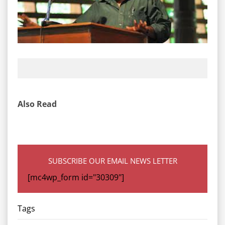
Also Read
SUBSCRIBE OUR EMAIL NEWS LETTER
[mc4wp_form id="30309"]
Tags