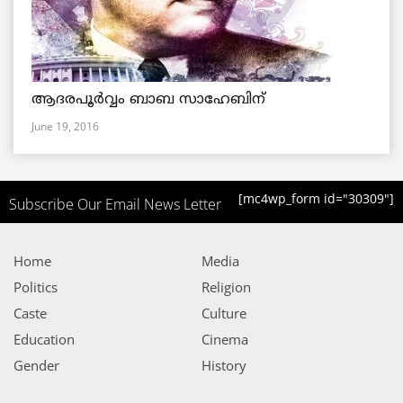
ആദരപൂര്‍വ്വം ബാബ സാഹേബിന്
June 19, 2016
[mc4wp_form id="30309"]
Subscribe Our Email News Letter
Home
Media
Politics
Religion
Caste
Culture
Education
Cinema
Gender
History