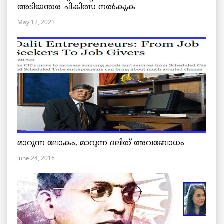
അടിയന്തര ചികിത്സ നൽകുക
May 12, 2021
മാറുന്ന ലോകം, മാറുന്ന ദലിത് അവബോധം
June 24, 2016