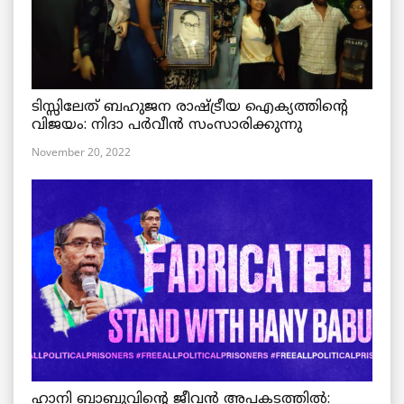
ടിസ്സിലേത് ബഹുജന രാഷ്ട്രീയ ഐക്യത്തിന്റെ
വിജയം: നിദാ പർവീൻ സംസാരിക്കുന്നു
November 20, 2022
ഹാനി ബാബുവിന്റെ ജീവൻ അപകടത്തിൽ: