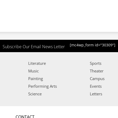
[mc4wp_form id="30309"]
Subscribe Our Email News Letter
Literature
Sports
Music
Theater
Painting
Campus
Performing Arts
Events
Science
Letters
CONTACT