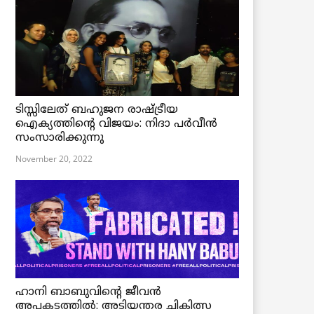
ടിസ്സിലേത് ബഹുജന രാഷ്ട്രീയ
ഐക്യത്തിന്റെ വിജയം: നിദാ പർവീൻ
സംസാരിക്കുന്നു
November 20, 2022
ഹാനി ബാബുവിന്റെ ജീവൻ
അപകടത്തിൽ: അടിയന്തര ചികിത്സ