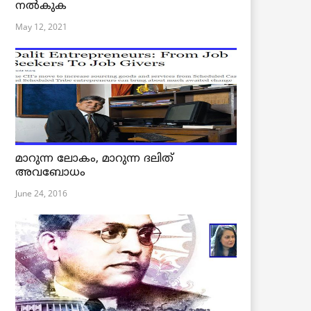
നൽകുക
May 12, 2021
മാറുന്ന ലോകം, മാറുന്ന ദലിത്
അവബോധം
June 24, 2016