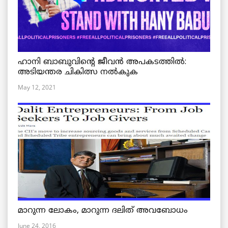
ഹാനി ബാബുവിന്റെ ജീവൻ അപകടത്തിൽ:
അടിയന്തര ചികിത്സ നൽകുക
May 12, 2021
മാറുന്ന ലോകം, മാറുന്ന ദലിത് അവബോധം
June 24, 2016