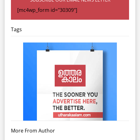
[mc4wp_form id="30309"]
Tags
More From Author