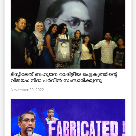
ടിസ്സിലേത് ബഹുജന രാഷ്ട്രീയ ഐക്യത്തിന്റെ
വിജയം: നിദാ പർവീൻ സംസാരിക്കുന്നു
November 20, 2022