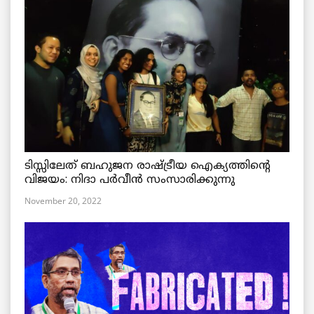
ടിസ്സിലേത് ബഹുജന രാഷ്ട്രീയ ഐക്യത്തിന്റെ
വിജയം: നിദാ പർവീൻ സംസാരിക്കുന്നു
November 20, 2022