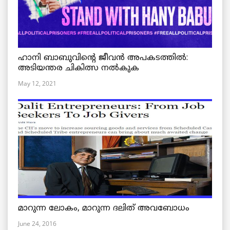
ഹാനി ബാബുവിന്റെ ജീവൻ അപകടത്തിൽ:
അടിയന്തര ചികിത്സ നൽകുക
May 12, 2021
മാറുന്ന ലോകം, മാറുന്ന ദലിത് അവബോധം
June 24, 2016