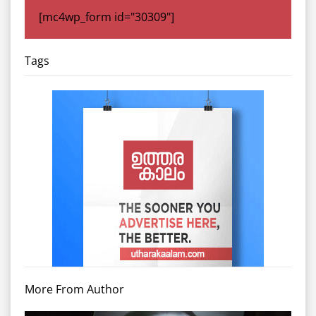
[mc4wp_form id="30309"]
Tags
More From Author