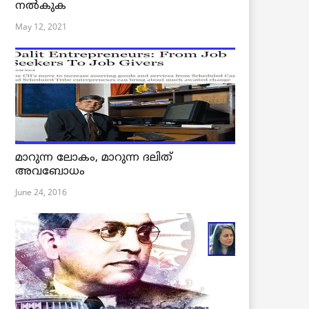
നൽകുക
May 12, 2021
മാറുന്ന ലോകം, മാറുന്ന ദലിത്
അവബോധം
June 24, 2016