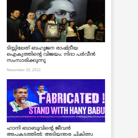
ടിസ്സിലേത് ബഹുജന രാഷ്ട്രീയ
ഐക്യത്തിന്റെ വിജയം: നിദാ പർവീൻ
സംസാരിക്കുന്നു
November 20, 2022
ഹാനി ബാബുവിന്റെ ജീവൻ
അപകടത്തിൽ: അടിയന്തര ചികിത്സ