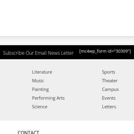
[mc4wp_form id="30309"]
Subscribe Our Email News Letter
Literature
Sports
Music
Theater
Painting
Campus
Performing Arts
Events
Science
Letters
CONTACT