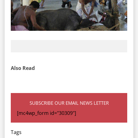
Also Read
SUBSCRIBE OUR EMAIL NEWS LETTER
[mc4wp_form id="30309"]
Tags