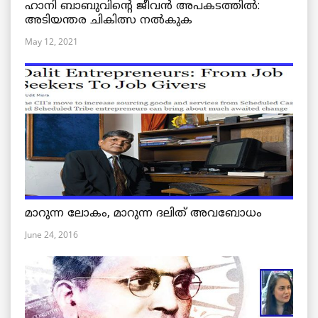
ഹാനി ബാബുവിന്റെ ജീവൻ അപകടത്തിൽ:
അടിയന്തര ചികിത്സ നൽകുക
May 12, 2021
മാറുന്ന ലോകം, മാറുന്ന ദലിത് അവബോധം
June 24, 2016