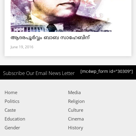
ആദരപൂര്‍വ്വം ബാബ സാഹേബിന്
June 19, 2016
[mc4wp_form id="30309"]
Subscribe Our Email News Letter
Home
Media
Politics
Religion
Caste
Culture
Education
Cinema
Gender
History