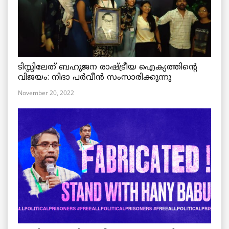
ടിസ്സിലേത് ബഹുജന രാഷ്ട്രീയ ഐക്യത്തിന്റെ
വിജയം: നിദാ പർവീൻ സംസാരിക്കുന്നു
November 20, 2022