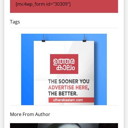
[mc4wp_form id="30309"]
Tags
More From Author