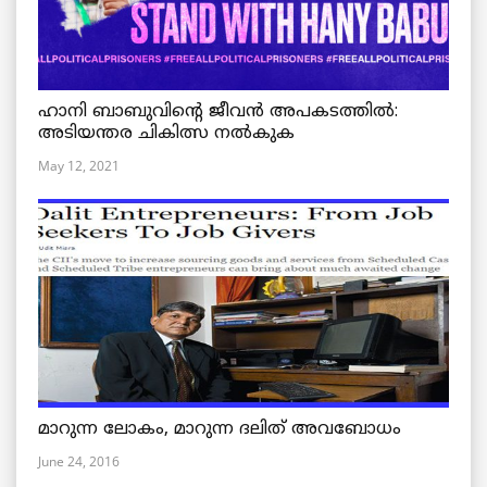
ഹാനി ബാബുവിന്റെ ജീവൻ അപകടത്തിൽ:
അടിയന്തര ചികിത്സ നൽകുക
May 12, 2021
മാറുന്ന ലോകം, മാറുന്ന ദലിത് അവബോധം
June 24, 2016