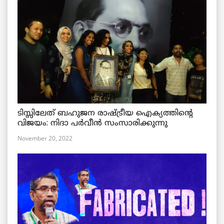
ടിസ്സിലേത് ബഹുജന രാഷ്ട്രീയ ഐക്യത്തിന്റെ
വിജയം: നിദാ പർവീൻ സംസാരിക്കുന്നു
November 20, 2022